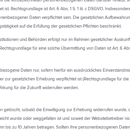
telt die vorbezeichneten personenbezogenen Daten darüber hinaus, sow
 ist. Rechtsgrundlage ist Art. 6 Abs. 1 S. 1 lit. c DSGVO. Insbesond
onenbezogener Daten verpflichtet sein. Die gesetzlichen Aufbewahrung
stätigkeit auf die Erfüllung der gesetzlichen Pflichten beschränkt.
nstitutionen und Behörden erfolgt nur im Rahmen gesetzlicher Auskun
. Rechtsgrundlage für eine solche Übermittlung von Daten ist Art. 6 Abs.
ezogene Daten nur, sofern hierfür ein ausdrückliches Einverständnis
 er zur gesetzlichen Erhebung verpflichtet ist (Rechtsgrundlage für die E
Wirkung für die Zukunft widerrufen werden.
elöscht, sobald die Einwilligung zur Erhebung widerrufen wurde, di
reicht wurde oder weggefallen ist und soweit der Websitebetreiber nic
 kann bis zu 10 Jahren betragen. Sollten Ihre personenbezogenen Daten