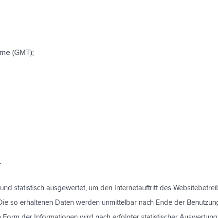
ime (GMT);
.
nd statistisch ausgewertet, um den Internetauftritt des Websitebetre
). Die so erhaltenen Daten werden unmittelbar nach Ende der Benutzung
Form der Informationen wird nach erfolgter statistischer Auswertung