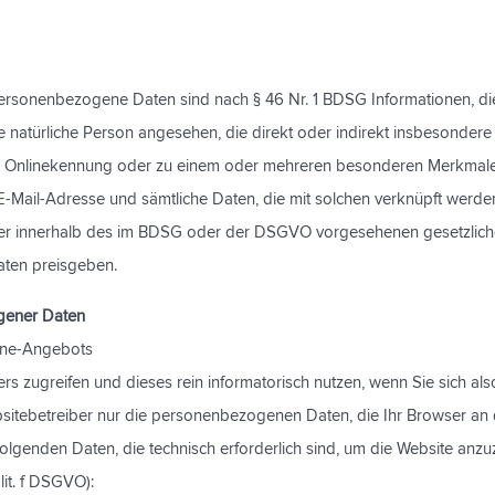
onenbezogene Daten sind nach § 46 Nr. 1 BDSG Informationen, die sich
eine natürliche Person angesehen, die direkt oder indirekt insbesond
 Onlinekennung oder zu einem oder mehreren besonderen Merkmalen i
 E-Mail-Adresse und sämtliche Daten, die mit solchen verknüpft werde
r innerhalb des im BDSG oder der DSGVO vorgesehenen gesetzlichen 
ten preisgeben.
gener Daten
line-Angebots
 zugreifen und dieses rein informatorisch nutzen, wenn Sie sich als
bsitebetreiber nur die personenbezogenen Daten, die Ihr Browser an
lgenden Daten, die technisch erforderlich sind, um die Website anzuz
lit. f DSGVO):