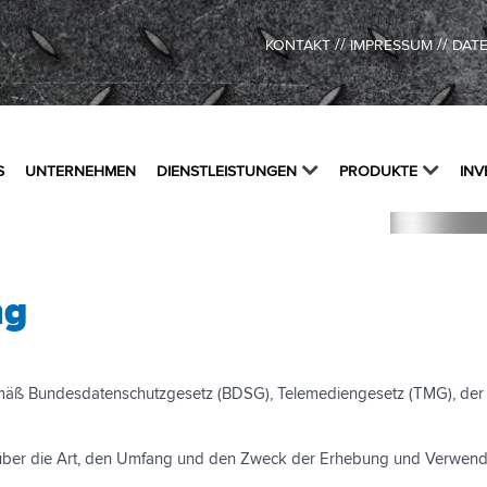
//
//
KONTAKT
IMPRESSUM
DAT
S
UNTERNEHMEN
DIENSTLEISTUNGEN
PRODUKTE
INV
ng
gemäß Bundesdatenschutzgesetz (BDSG), Telemediengesetz (TMG), de
n über die Art, den Umfang und den Zweck der Erhebung und Verwe