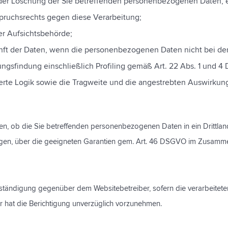
oder Löschung der Sie betreffenden personenbezogenen Daten, e
pruchsrechts gegen diese Verarbeitung;
er Aufsichtsbehörde;
unft der Daten, wenn die personenbezogenen Daten nicht bei de
ngsfindung einschließlich Profiling gemäß Art. 22 Abs. 1 und 
ierte Logik sowie die Tragweite und die angestrebten Auswirkung
en, ob die Sie betreffenden personenbezogenen Daten in ein Drittland
n, über die geeigneten Garantien gem. Art. 46 DSGVO im Zusammenh
lständigung gegenüber dem Websitebetreiber, sofern die verarbeitet
er hat die Berichtigung unverzüglich vorzunehmen.